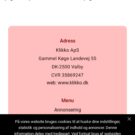
Adress
web:
www.klikko.dk
Menu
Annonsering
Om oss
På vores website bruges cookies til at huske dine indstillinger,
Cookies
statistik og personalisering af indhold og annoncer. Denne
information deles med tredjepart. Ved fortsat brug af websiden
Kontakta oss