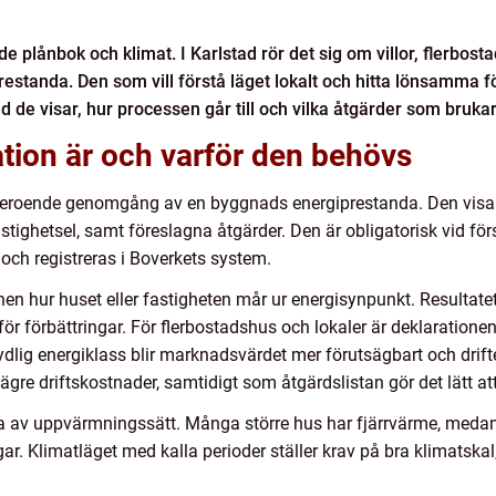
de plånbok och klimat. I Karlstad rör det sig om villor, flerbos
prestanda. Den som vill förstå läget lokalt och hitta lönsamma f
d de visar, hur processen går till och vilka åtgärder som bruka
tion är och varför den behövs
eroende genomgång av en byggnads energiprestanda. Den visar 
ighetsel, samt föreslagna åtgärder. Den är obligatorisk vid för
år och registreras i Boverkets system.
onen hur huset eller fastigheten mår ur energisynpunkt. Resultat
för förbättringar. För flerbostadshus och lokaler är deklaration
dlig energiklass blir marknadsvärdet mer förutsägbart och drifte
ägre driftskostnader, samtidigt som åtgärdslistan gör det lätt att 
fta av uppvärmningssätt. Många större hus har fjärrvärme, meda
ngar. Klimatläget med kalla perioder ställer krav på bra klimatska