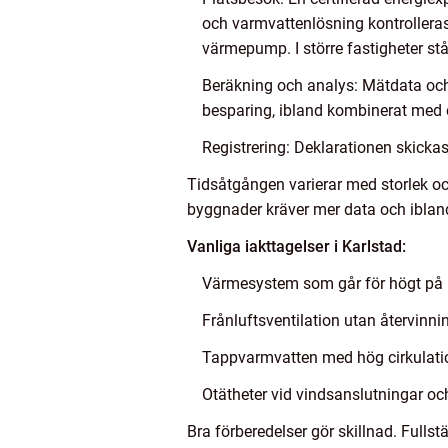
och varmvattenlösning kontrolleras.
värmepump. I större fastigheter står
Beräkning och analys: Mätdata och
besparing, ibland kombinerat med e
Registrering: Deklarationen skickas i
Tidsåtgången varierar med storlek o
byggnader kräver mer data och iblan
Vanliga iakttagelser i Karlstad:
Värmesystem som går för högt på hö
Frånluftsventilation utan återvinnin
Tappvarmvatten med hög cirkulatio
Otätheter vid vindsanslutningar o
Bra förberedelser gör skillnad. Fullst