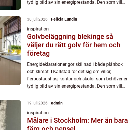
tydlig bild av sin energiprestanda. Den som vill
förstå läget lo...
30 juli 2026
Felicia Lundin
inspiration
Golvbeläggning blekinge så
väljer du rätt golv för hem och
företag
Energideklarationer gör skillnad i både plånbok
och klimat. I Karlstad rör det sig om villor,
flerbostadshus, kontor och skolor som behöver en
tydlig bild av sin energiprestanda. Den som vill
förstå läget lo...
19 juli 2026
admin
inspiration
Målare i Stockholm: Mer än bara
färg och pensel