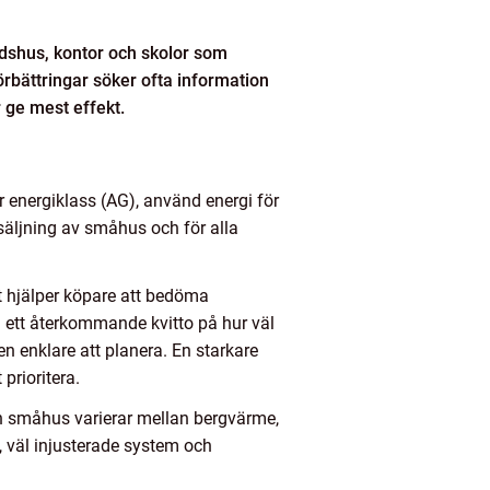
tadshus, kontor och skolor som
örbättringar söker ofta information
r ge mest effekt.
energiklass (AG), använd energi för
säljning av småhus och för alla
et hjälper köpare att bedöma
en ett återkommande kvitto på hur väl
n enklare att planera. En starkare
prioritera.
n småhus varierar mellan bergvärme,
l, väl injusterade system och