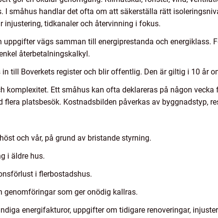
 I småhus handlar det ofta om att säkerställa rätt isoleringsniv
 injustering, tidkanaler och återvinning i fokus.
 uppgifter vägs samman till energiprestanda och energiklass. 
nkel återbetalningskalkyl.
n till Boverkets register och blir offentlig. Den är giltig i 10 år 
ch komplexitet. Ett småhus kan ofta deklareras på någon vecka 
d flera platsbesök. Kostnadsbilden påverkas av byggnadstyp, re
st och vår, på grund av bristande styrning.
g i äldre hus.
nsförlust i flerbostadshus.
ch genomföringar som ger onödig kallras.
ändiga energifakturor, uppgifter om tidigare renoveringar, injuste