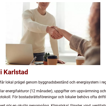
 i Karlstad
n får lokal prägel genom byggnadsbestånd och energisystem i re
ar energifakturor (12 månader), uppgifter om uppvärmning och v
okoll. För bostadsrättsföreningar och lokaler behövs ofta driftl
pert gör en okulär genomgång. Klimatskal, fönster, vind, ventila