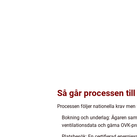
Så går processen till
Processen följer nationella krav me
Bokning och underlag: Ägaren saml
ventilationsdata och gärna OVK-prot
Platsbesök: En certifierad energiex