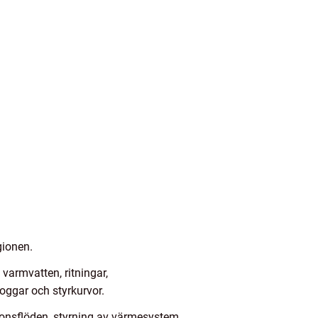
gionen.
armvatten, ritningar,
oggar och styrkurvor.
tionsflöden, styrning av värmesystem