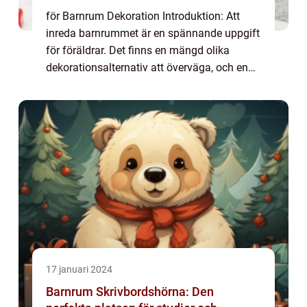
för Barnrum Dekoration Introduktion: Att
inreda barnrummet är en spännande uppgift
för föräldrar. Det finns en mängd olika
dekorationsalternativ att överväga, och en
trend som har blivit alltmer populär är
vimpel barnrum. I denna artikel kommer vi
at...
17 januari 2024
Barnrum Skrivbordshörna: Den