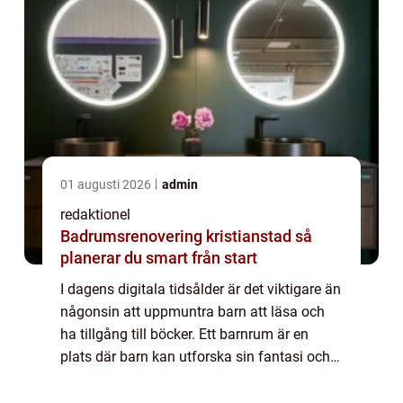
01 augusti 2026
admin
redaktionel
Badrumsrenovering kristianstad så
planerar du smart från start
I dagens digitala tidsålder är det viktigare än
någonsin att uppmuntra barn att läsa och
ha tillgång till böcker. Ett barnrum är en
plats där barn kan utforska sin fantasi och
lära sig nya saker. En viktig del av ett
barnrum är bokförvaringen, som in...