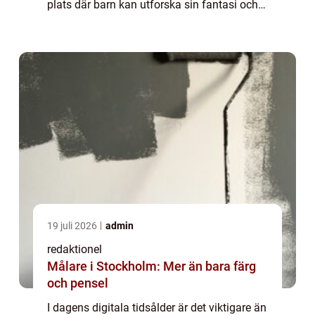
plats där barn kan utforska sin fantasi och
lära sig nya saker. En viktig del av ett
barnrum är bokförvaringen, som in...
19 juli 2026
admin
redaktionel
Målare i Stockholm: Mer än bara färg
och pensel
I dagens digitala tidsålder är det viktigare än