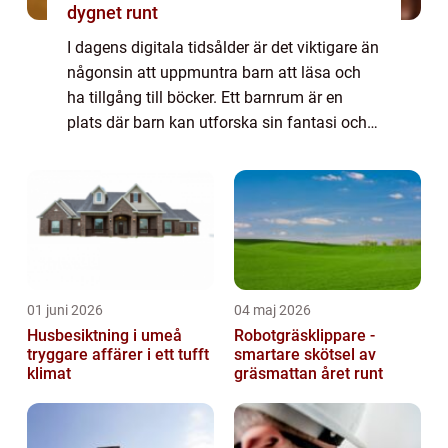
dygnet runt
I dagens digitala tidsålder är det viktigare än
någonsin att uppmuntra barn att läsa och
ha tillgång till böcker. Ett barnrum är en
plats där barn kan utforska sin fantasi och
lära sig nya saker. En viktig del av ett
barnrum är bokförvaringen, som in...
01 juni 2026
04 maj 2026
Husbesiktning i umeå
Robotgräsklippare -
tryggare affärer i ett tufft
smartare skötsel av
klimat
gräsmattan året runt