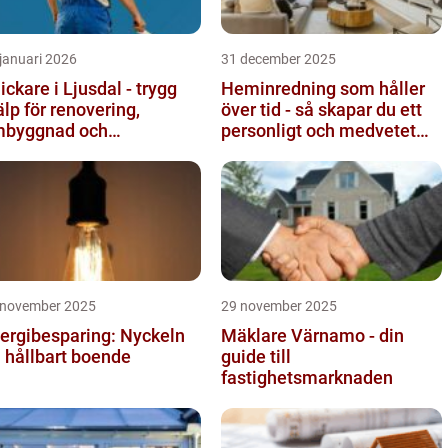
januari 2026
31 december 2025
ickare i Ljusdal - trygg
Heminredning som håller
älp för renovering,
över tid - så skapar du ett
byggnad och
personligt och medvetet
byggnation
hem
 november 2025
29 november 2025
ergibesparing: Nyckeln
Mäklare Värnamo - din
ll hållbart boende
guide till
fastighetsmarknaden