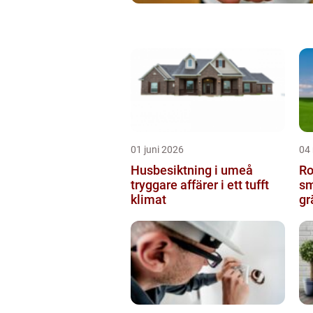
01 juni 2026
04
Husbesiktning i umeå
Ro
tryggare affärer i ett tufft
sm
klimat
gr