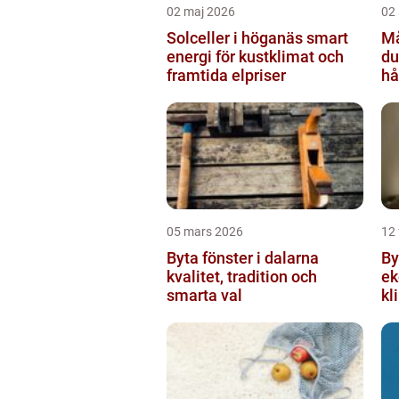
02 maj 2026
02 
Solceller i höganäs smart
Mål
energi för kustklimat och
du
framtida elpriser
hå
05 mars 2026
12 
Byta fönster i dalarna
Byta 
kvalitet, tradition och
ek
smarta val
kl