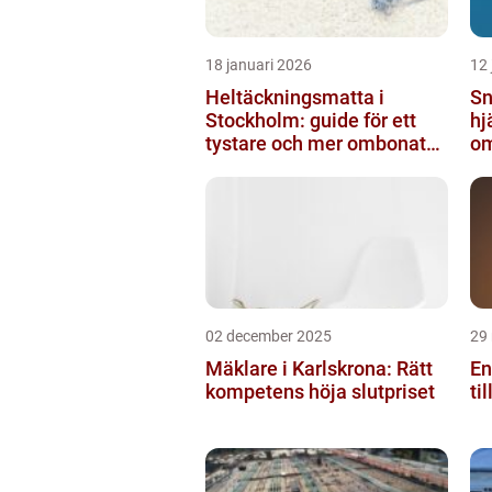
18 januari 2026
12 
Heltäckningsmatta i
Sn
Stockholm: guide för ett
hj
tystare och mer ombonat
om
hem
ny
02 december 2025
29
Mäklare i Karlskrona: Rätt
En
kompetens höja slutpriset
ti