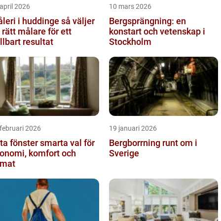
april 2026
10 mars 2026
eri i huddinge så väljer
Bergsprängning: en
 rätt målare för ett
konstart och vetenskap i
llbart resultat
Stockholm
februari 2026
19 januari 2026
fönster smarta val för
Bergborrning runt om i
onomi, komfort och
Sverige
imat