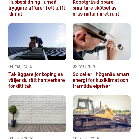
Husbesiktning i umeå
Robotgräsklippare -
tryggare affärer i ett tufft
smartare skötsel av
klimat
gräsmattan året runt
04 maj 2026
02 maj 2026
Takläggare jönköping så
Solceller i höganäs smart
väljer du rätt hantverkare
energi för kustklimat och
för ditt tak
framtida elpriser
02 april 2026
10 mars 2026