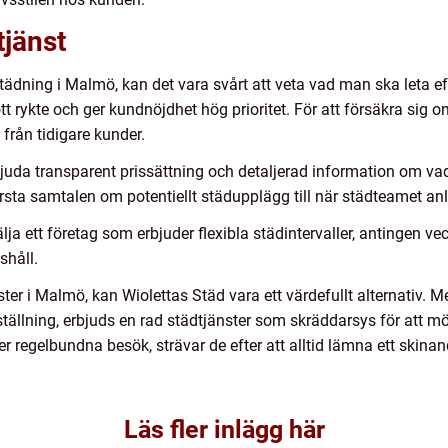
tjänst
dning i Malmö, kan det vara svårt att veta vad man ska leta efte
ott rykte och ger kundnöjdhet hög prioritet. För att försäkra sig o
rån tidigare kunder.
rbjuda transparent prissättning och detaljerad information om vad
ta samtalen om potentiellt städupplägg till när städteamet anlä
lja ett företag som erbjuder flexibla städintervaller, antingen ve
shåll.
ter i Malmö, kan Wiolettas Städ vara ett värdefullt alternativ. 
ställning, erbjuds en rad städtjänster som skräddarsys för att 
ler regelbundna besök, strävar de efter att alltid lämna ett ski
Läs fler inlägg här