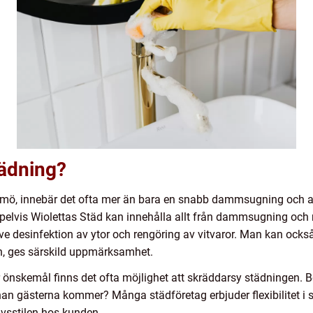
tädning?
ö, innebär det ofta mer än bara en snabb dammsugning och avt
pelvis Wiolettas Städ kan innehålla allt från dammsugning och 
ve desinfektion av ytor och rengöring av vitvaror. Man kan ocks
n, ges särskild uppmärksamhet.
r önskemål finns det ofta möjlighet att skräddarsy städningen. 
innan gästerna kommer? Många städföretag erbjuder flexibilitet i s
ivsstilen hos kunden.