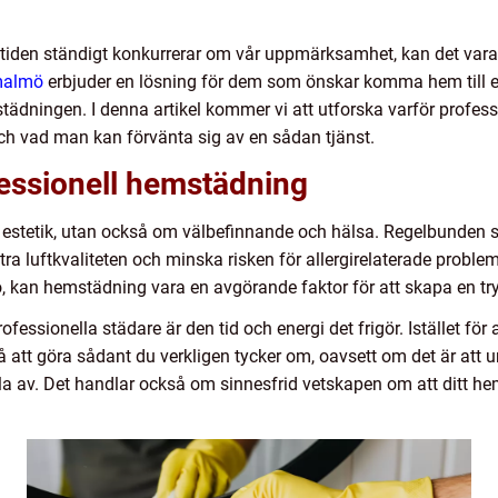
ritiden ständigt konkurrerar om vår uppmärksamhet, kan det vara 
malmö
erbjuder en lösning för dem som önskar komma hem till en
 städningen. I denna artikel kommer vi att utforska varför profess
ch vad man kan förvänta sig av en sådan tjänst.
essionell hemstädning
m estetik, utan också om välbefinnande och hälsa. Regelbunden st
ttra luftkvaliteten och minska risken för allergirelaterade probl
mö, kan hemstädning vara en avgörande faktor för att skapa en 
rofessionella städare är den tid och energi det frigör. Istället 
att göra sådant du verkligen tycker om, oavsett om det är att 
pla av. Det handlar också om sinnesfrid vetskapen om att ditt he