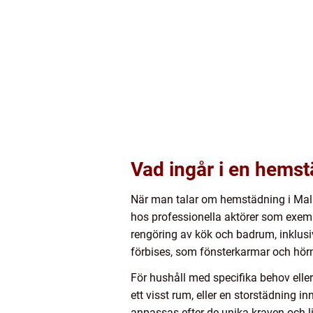
Vad ingår i en hems
När man talar om hemstädning i Malm
hos professionella aktörer som exem
rengöring av kök och badrum, inklusi
förbises, som fönsterkarmar och hör
För hushåll med specifika behov elle
ett visst rum, eller en storstädning 
anpassas efter de unika kraven och l