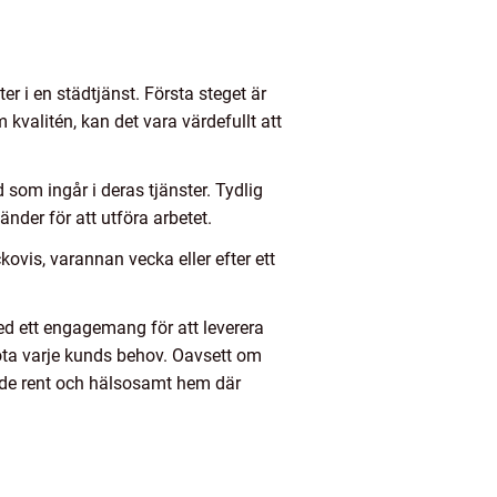
r i en städtjänst. Första steget är
m kvalitén, kan det vara värdefullt att
 som ingår i deras tjänster. Tydlig
nder för att utföra arbetet.
ckovis, varannan vecka eller efter ett
Med ett engagemang för att leverera
möta varje kunds behov. Oavsett om
nande rent och hälsosamt hem där