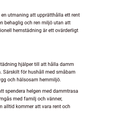
en utmaning att upprätthålla ett rent
 behaglig och ren miljö utan att
ionell hemstädning är ett ovärderligt
ädning hjälper till att hålla damm
em. Särskilt för hushåll med småbarn
trygg och hälsosam hemmiljö.
för att spendera helgen med dammtrasa
umgås med familj och vänner,
m alltid kommer att vara rent och