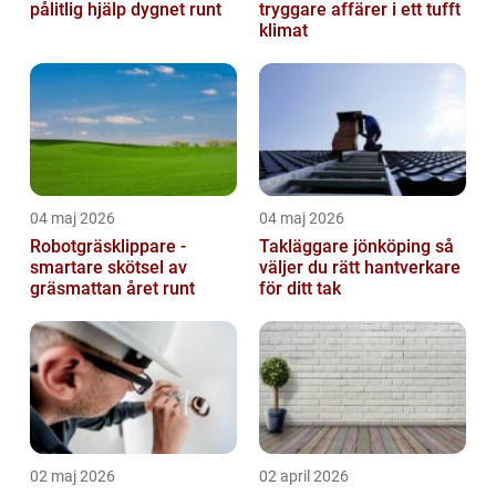
pålitlig hjälp dygnet runt
tryggare affärer i ett tufft
klimat
04 maj 2026
04 maj 2026
Robotgräsklippare -
Takläggare jönköping så
smartare skötsel av
väljer du rätt hantverkare
gräsmattan året runt
för ditt tak
02 maj 2026
02 april 2026