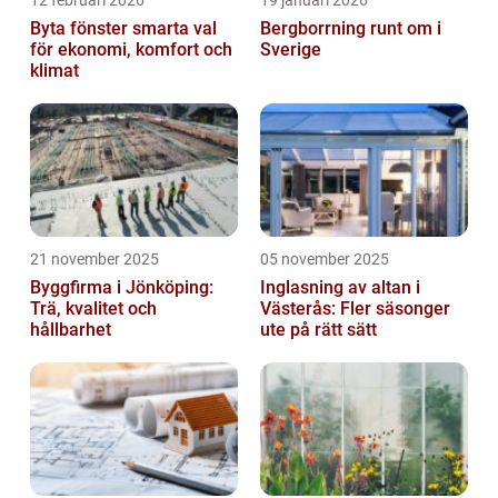
12 februari 2026
19 januari 2026
Byta fönster smarta val
Bergborrning runt om i
för ekonomi, komfort och
Sverige
klimat
21 november 2025
05 november 2025
Byggfirma i Jönköping:
Inglasning av altan i
Trä, kvalitet och
Västerås: Fler säsonger
hållbarhet
ute på rätt sätt