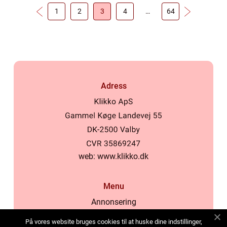
1
2
3
4
…
64
Adress
web:
www.klikko.dk
Menu
Annonsering
Om oss
På vores website bruges cookies til at huske dine indstillinger,