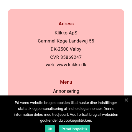
Adress
web:
www.klikko.dk
Menu
Annonsering
Om oss
På vores website bruges cookies til at huske dine indstillinger,
Cookies
statistik og personalisering af indhold og annoncer. Denne
information deles med tredjepart. Ved fortsat brug af websiden
Kontakta oss
godkender du cookiepolitikken.
Sitemap
Ok
Privatlivspolitik