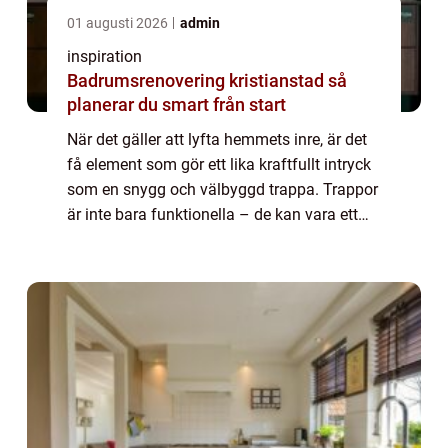
01 augusti 2026
admin
inspiration
Badrumsrenovering kristianstad så
planerar du smart från start
När det gäller att lyfta hemmets inre, är det
få element som gör ett lika kraftfullt intryck
som en snygg och välbyggd trappa. Trappor
är inte bara funktionella – de kan vara ett
sant konstverk och en central punkt i ditt
hem. I Malmö, en stad ...