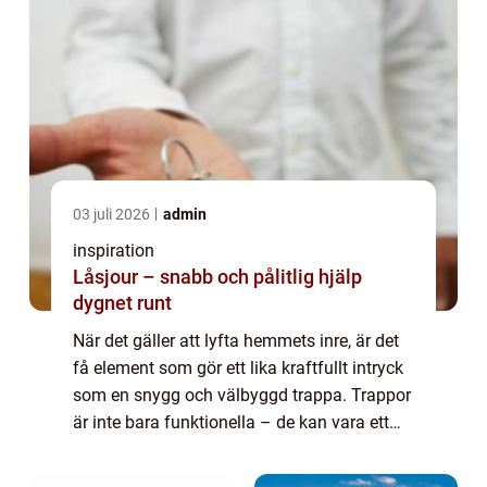
03 juli 2026
admin
inspiration
Låsjour – snabb och pålitlig hjälp
dygnet runt
När det gäller att lyfta hemmets inre, är det
få element som gör ett lika kraftfullt intryck
som en snygg och välbyggd trappa. Trappor
är inte bara funktionella – de kan vara ett
sant konstverk och en central punkt i ditt
hem. I Malmö, en stad ...