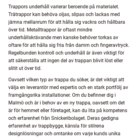
Trappors underhåll varierar beroende på materialet.
Trätrappor kan behöva oljas, slipas och lackas med
jämna mellanrum för att hålla sig vackra och hållbara
över tid. Metalltrappor är oftast mindre
underhållskrävande men kanske behöver torkas av
oftare för att hålla sig fria från damm och fingeravtryck.
Regelbunden kontroll och underhåll är även viktigt för
att säkerställa att ingen del av trappan blivit löst eller
slitit ut över tid.
Oavsett vilken typ av trappa du söker, är det viktigt att
välja en leverantör med expertis och en stark portfölj av
framgångsrika installationer. Om du befinner dig i
Malmö och är i behov av en ny trappa, oavsett om det
är för hemmet eller företaget, kan du lita på kompetens
och erfarenhet från Snickeribolaget. Deras gedigna
erfarenhet av trappbygge, känsla för stilrena
designlösningar och omtanke om varje kunds unika