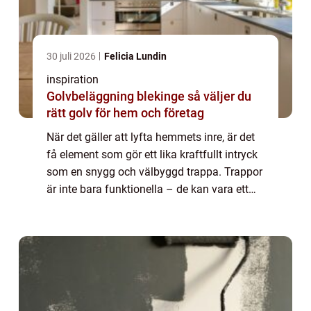
30 juli 2026
Felicia Lundin
inspiration
Golvbeläggning blekinge så väljer du
rätt golv för hem och företag
När det gäller att lyfta hemmets inre, är det
få element som gör ett lika kraftfullt intryck
som en snygg och välbyggd trappa. Trappor
är inte bara funktionella – de kan vara ett
sant konstverk och en central punkt i ditt
hem. I Malmö, en stad ...