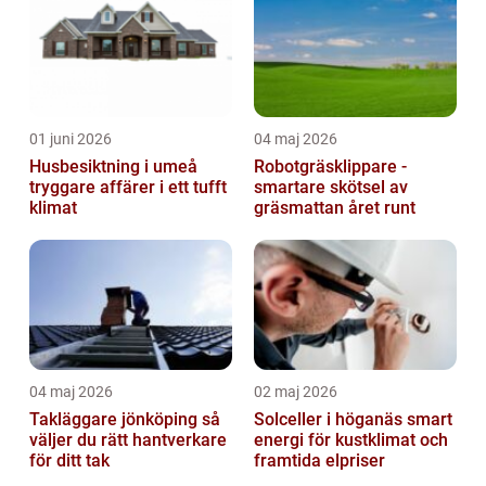
01 juni 2026
04 maj 2026
Husbesiktning i umeå
Robotgräsklippare -
tryggare affärer i ett tufft
smartare skötsel av
klimat
gräsmattan året runt
04 maj 2026
02 maj 2026
Takläggare jönköping så
Solceller i höganäs smart
väljer du rätt hantverkare
energi för kustklimat och
för ditt tak
framtida elpriser