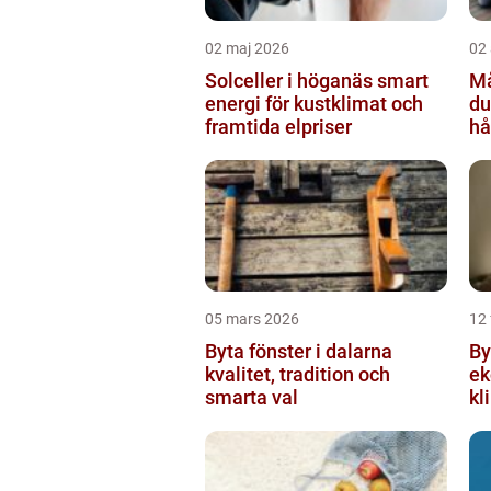
02 maj 2026
02 
Solceller i höganäs smart
Mål
energi för kustklimat och
du
framtida elpriser
hå
05 mars 2026
12 
Byta fönster i dalarna
Byta 
kvalitet, tradition och
ek
smarta val
kl