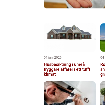
01 juni 2026
04
Husbesiktning i umeå
Ro
tryggare affärer i ett tufft
sm
klimat
gr