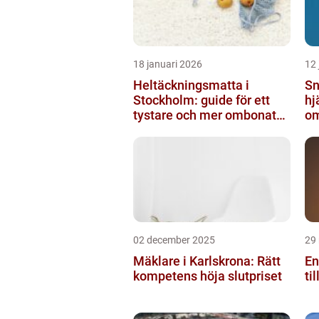
18 januari 2026
12 
Heltäckningsmatta i
Sn
Stockholm: guide för ett
hj
tystare och mer ombonat
om
hem
ny
02 december 2025
29
Mäklare i Karlskrona: Rätt
En
kompetens höja slutpriset
ti