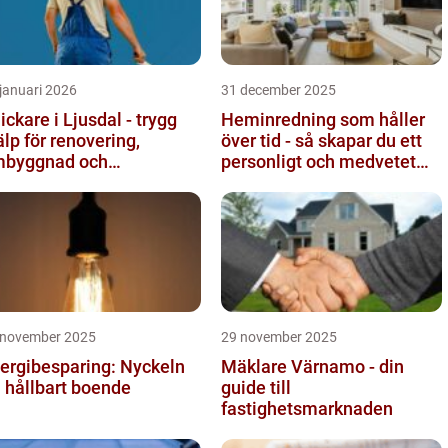
januari 2026
31 december 2025
ickare i Ljusdal - trygg
Heminredning som håller
älp för renovering,
över tid - så skapar du ett
byggnad och
personligt och medvetet
byggnation
hem
 november 2025
29 november 2025
ergibesparing: Nyckeln
Mäklare Värnamo - din
ll hållbart boende
guide till
fastighetsmarknaden