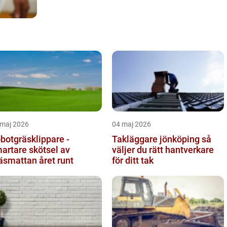
 maj 2026
04 maj 2026
botgräsklippare -
Takläggare jönköping så
artare skötsel av
väljer du rätt hantverkare
äsmattan året runt
för ditt tak