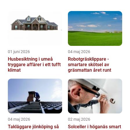
trivseln hos medarbetarna. Det handlar inte
bara om att se till att arbetsplatsen är ...
01 juni 2026
04 maj 2026
Husbesiktning i umeå
Robotgräsklippare -
tryggare affärer i ett tufft
smartare skötsel av
klimat
gräsmattan året runt
04 maj 2026
02 maj 2026
Takläggare jönköping så
Solceller i höganäs smart