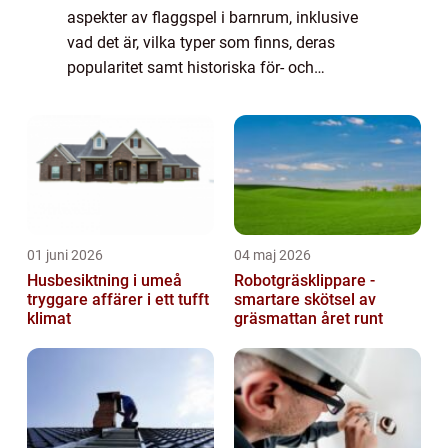
aspekter av flaggspel i barnrum, inklusive
vad det är, vilka typer som finns, deras
popularitet samt historiska för- och
nackdelar. En övergripande, grundlig översikt
av flaggspel i barnrum: Flaggspel i ba...
01 juni 2026
04 maj 2026
Husbesiktning i umeå
Robotgräsklippare -
tryggare affärer i ett tufft
smartare skötsel av
klimat
gräsmattan året runt