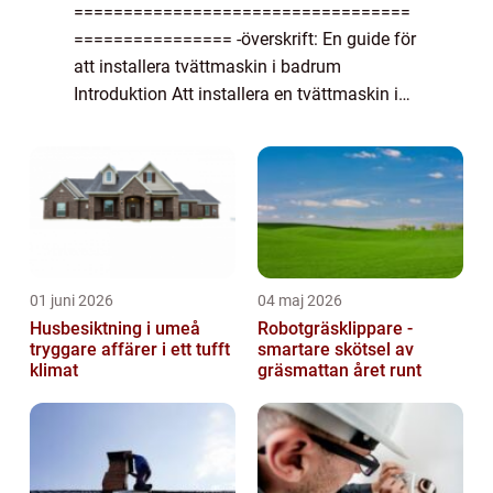
==================================
================ -överskrift: En guide för
att installera tvättmaskin i badrum
Introduktion Att installera en tvättmaskin i
badrummet är en praktisk lösning för
många privatpersoner. Det sparar både tid
och energi, e...
01 juni 2026
04 maj 2026
Husbesiktning i umeå
Robotgräsklippare -
tryggare affärer i ett tufft
smartare skötsel av
klimat
gräsmattan året runt