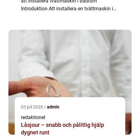
att installera tvättmaskin i badrum
Introduktion Att installera en tvättmaskin i
badrummet är en praktisk lösning för
många privatpersoner. Det sparar både tid
och energi, e...
03 juli 2026
admin
redaktionel
Låsjour – snabb och pålitlig hjälp
dygnet runt