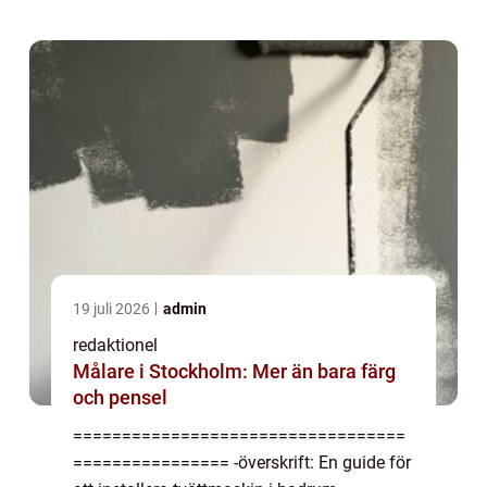
många privatpersoner. Det sparar både tid
och energi, e...
19 juli 2026
admin
redaktionel
Målare i Stockholm: Mer än bara färg
och pensel
==================================
================ -överskrift: En guide för