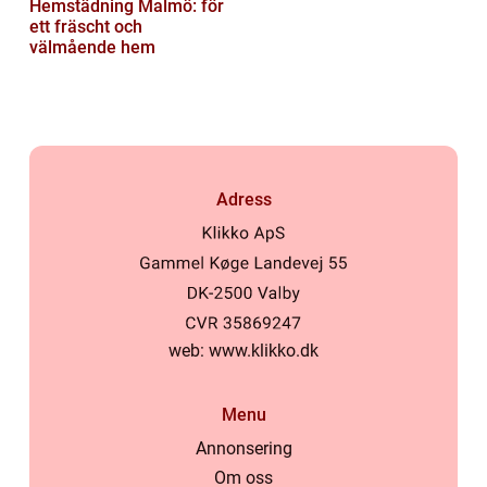
Hemstädning Malmö: för
ett fräscht och
välmående hem
Adress
web:
www.klikko.dk
Menu
Annonsering
Om oss