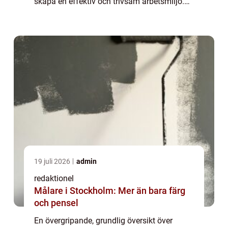
skapa en effektiv och trivsam arbetsmiljö.
Genom att tillhandahålla rätt verktyg och
accessoarer kan man öka p...
19 juli 2026
admin
redaktionel
Målare i Stockholm: Mer än bara färg
och pensel
En övergripande, grundlig översikt över