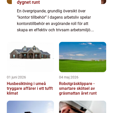
dygnet runt
En övergripande, grundlig översikt över
”kontor tillbehör” I dagens arbetsliv spelar
kontorstillbehör en avgörande roll för att
skapa en effektiv och trivsam arbetsmiljö.
Genom att tillhandahålla rätt verktyg och
accessoarer kan man öka p...
01 juni 2026
04 maj 2026
Husbesiktning i umeå
Robotgräsklippare -
tryggare affärer i ett tufft
smartare skötsel av
klimat
gräsmattan året runt