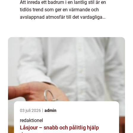
Att inreda ett badrum i en lantlig stil är en
tidlös trend som ger en värmande och
avslappnad atmosfär till det vardagliga
utrymmet. Med inspiration från naturen och
det rustika lantlivet skapar ett lantl...
03 juli 2026
admin
redaktionel
Låsjour – snabb och pålitlig hjälp