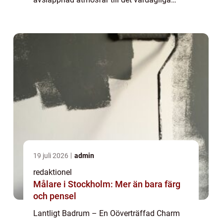
utrymmet. Med inspiration från naturen och
det rustika lantlivet skapar ett lantl...
19 juli 2026
admin
redaktionel
Målare i Stockholm: Mer än bara färg
och pensel
Lantligt Badrum – En Oöverträffad Charm