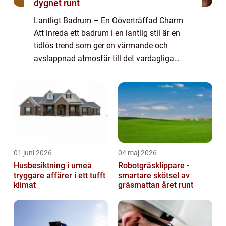
dygnet runt
Lantligt Badrum – En Oöverträffad Charm
Att inreda ett badrum i en lantlig stil är en
tidlös trend som ger en värmande och
avslappnad atmosfär till det vardagliga
utrymmet. Med inspiration från naturen och
det rustika lantlivet skapar ett lantl...
01 juni 2026
04 maj 2026
Husbesiktning i umeå
Robotgräsklippare -
tryggare affärer i ett tufft
smartare skötsel av
klimat
gräsmattan året runt