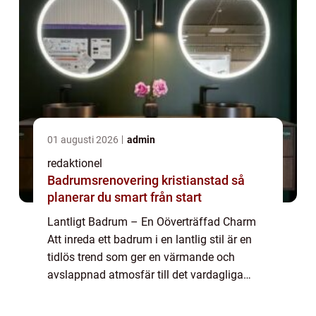
01 augusti 2026
admin
redaktionel
Badrumsrenovering kristianstad så
planerar du smart från start
Lantligt Badrum – En Oöverträffad Charm
Att inreda ett badrum i en lantlig stil är en
tidlös trend som ger en värmande och
avslappnad atmosfär till det vardagliga
utrymmet. Med inspiration från naturen och
det rustika lantlivet skapar ett lantl...