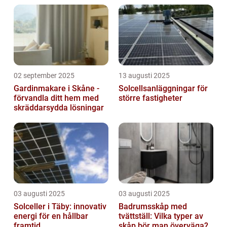
02 september 2025
13 augusti 2025
Gardinmakare i Skåne -
Solcellsanläggningar för
förvandla ditt hem med
större fastigheter
skräddarsydda lösningar
03 augusti 2025
03 augusti 2025
Solceller i Täby: innovativ
Badrumsskåp med
energi för en hållbar
tvättställ: Vilka typer av
framtid
skåp bör man överväga?