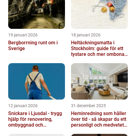
19 januari 2026
18 januari 2026
Bergborrning runt om i
Heltäckningsmatta i
Sverige
Stockholm: guide för ett
tystare och mer ombonat
hem
12 januari 2026
31 december 2025
Snickare i Ljusdal - trygg
Heminredning som håller
hjälp för renovering,
över tid - så skapar du ett
ombyggnad och
personligt och medvetet
nybyggnation
hem