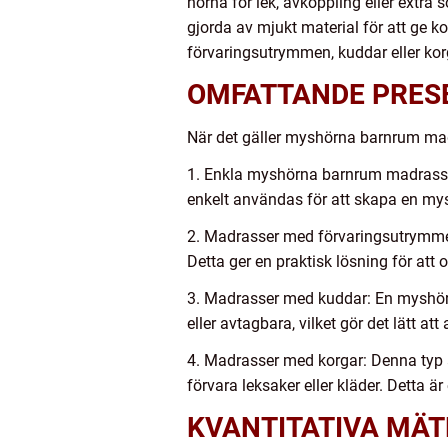
hörna för lek, avkoppling eller extra
gjorda av mjukt material för att ge 
förvaringsutrymmen, kuddar eller korg
OMFATTANDE PRES
När det gäller myshörna barnrum madra
1. Enkla myshörna barnrum madrasser:
enkelt användas för att skapa en mysi
2. Madrasser med förvaringsutrymme
Detta ger en praktisk lösning för att 
3. Madrasser med kuddar: En myshör
eller avtagbara, vilket gör det lätt at
4. Madrasser med korgar: Denna typ
förvara leksaker eller kläder. Detta är
KVANTITATIVA MÄ