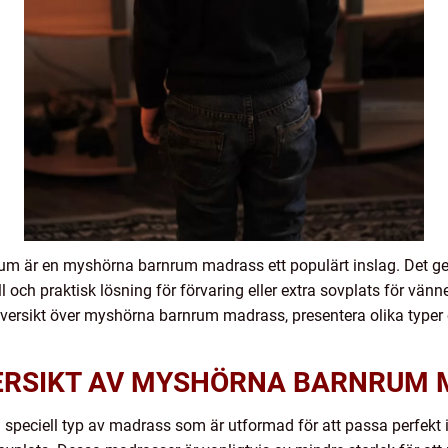
m är en myshörna barnrum madrass ett populärt inslag. Det ger 
ll och praktisk lösning för förvaring eller extra sovplats för vä
 översikt över myshörna barnrum madrass, presentera olika typer
ERSIKT AV MYSHÖRNA BARNRUM
peciell typ av madrass som är utformad för att passa perfekt 