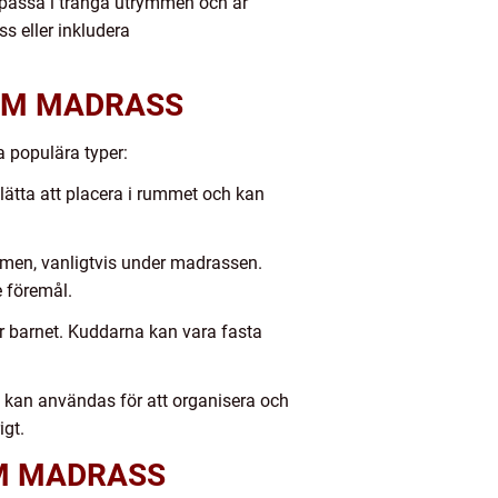
tt passa i trånga utrymmen och är
s eller inkludera
UM MADRASS
a populära typer:
ätta att placera i rummet och kan
men, vanligtvis under madrassen.
e föremål.
 barnet. Kuddarna kan vara fasta
kan användas för att organisera och
igt.
M MADRASS