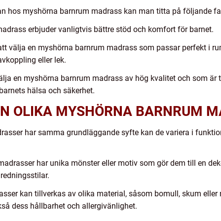
dan hos myshörna barnrum madrass kan man titta på följande fa
adrass erbjuder vanligtvis bättre stöd och komfort för barnet.
 att välja en myshörna barnrum madrass som passar perfekt i rumme
vkoppling eller lek.
tt välja en myshörna barnrum madrass av hög kvalitet och som är t
 barnets hälsa och säkerhet.
AN OLIKA MYSHÖRNA BARNRUM 
rasser har samma grundläggande syfte kan de variera i funktion
adrasser har unika mönster eller motiv som gör dem till en dek
nredningsstilar.
er kan tillverkas av olika material, såsom bomull, skum eller na
å dess hållbarhet och allergivänlighet.