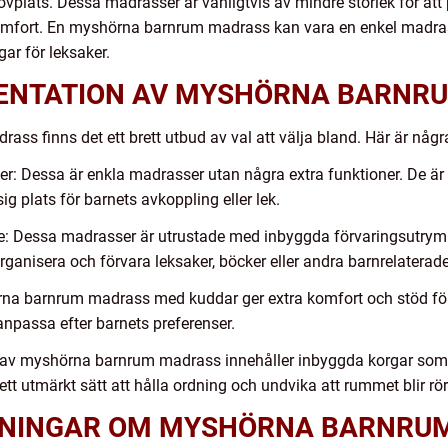
 sovplats. Dessa madrasser är vanligtvis av mindre storlek för a
komfort. En myshörna barnrum madrass kan vara en enkel madras
ar för leksaker.
ENTATION AV MYSHÖRNA BARNR
ss finns det ett brett utbud av val att välja bland. Här är någr
 Dessa är enkla madrasser utan några extra funktioner. De är l
g plats för barnets avkoppling eller lek.
: Dessa madrasser är utrustade med inbyggda förvaringsutrym
organisera och förvara leksaker, böcker eller andra barnrelaterad
na barnrum madrass med kuddar ger extra komfort och stöd för
t anpassa efter barnets preferenser.
 av myshörna barnrum madrass innehåller inbyggda korgar som 
 ett utmärkt sätt att hålla ordning och undvika att rummet blir rör
TNINGAR OM MYSHÖRNA BARNRU