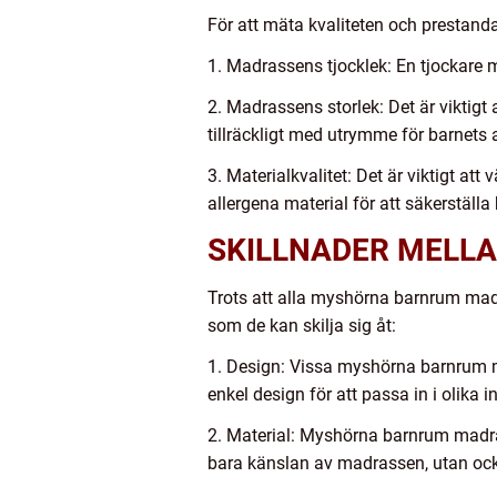
För att mäta kvaliteten och prestan
1. Madrassens tjocklek: En tjockare m
2. Madrassens storlek: Det är viktigt
tillräckligt med utrymme för barnets a
3. Materialkvalitet: Det är viktigt a
allergena material för att säkerställa
SKILLNADER MELL
Trots att alla myshörna barnrum mad
som de kan skilja sig åt:
1. Design: Vissa myshörna barnrum m
enkel design för att passa in i olika i
2. Material: Myshörna barnrum madrass
bara känslan av madrassen, utan ocks