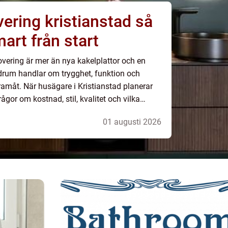
ing kristianstad så
art från start
ering är mer än nya kakelplattor och en
drum handlar om trygghet, funktion och
amåt. När husägare i Kristianstad planerar
rågor om kostnad, stil, kvalitet och vilka
 som förbereder sig väl, gör kloka val och
01 augusti 2026