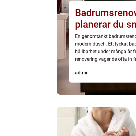
Badrumsrenover
planerar du sm
En genomtänkt badrumsrenov
modern dusch. Ett lyckat ba
hållbarhet under många år fr
renovering väger de ofta in f
hantverkare som behövs. Den
admin
anlit...