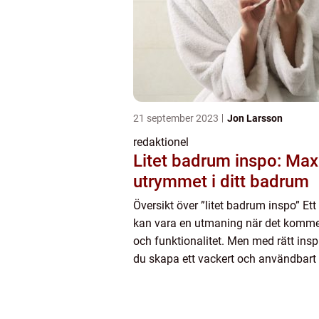
21 september 2023
Jon Larsson
redaktionel
Litet badrum inspo: Ma
utrymmet i ditt badrum
Översikt över ”litet badrum inspo” Ett
kan vara en utmaning när det kommer
och funktionalitet. Men med rätt insp
du skapa ett vackert och användbar
även i de trängsta av utrymmen. I den