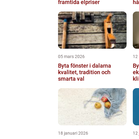
framtida elpriser
hå
05 mars 2026
12 
Byta fönster i dalarna
Byta 
kvalitet, tradition och
ek
smarta val
kl
18 januari 2026
12 