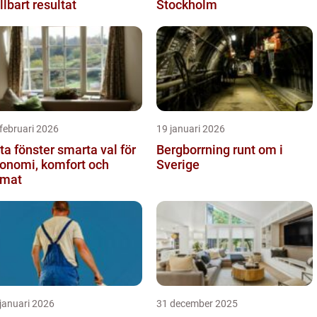
llbart resultat
Stockholm
februari 2026
19 januari 2026
fönster smarta val för
Bergborrning runt om i
onomi, komfort och
Sverige
imat
januari 2026
31 december 2025