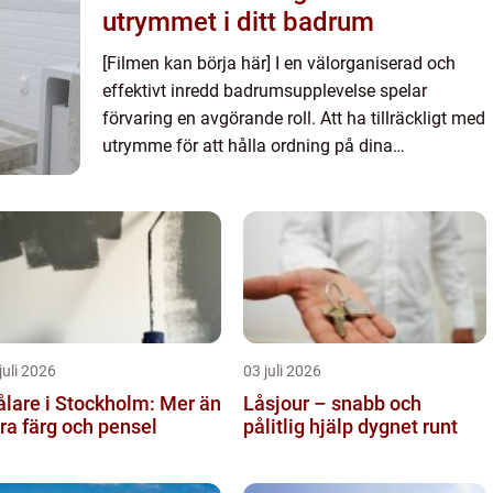
utrymmet i ditt badrum
[Filmen kan börja här] I en välorganiserad och
effektivt inredd badrumsupplevelse spelar
förvaring en avgörande roll. Att ha tillräckligt med
utrymme för att hålla ordning på dina
toalettartiklar och personliga tillhörigheter är en
nödvändighet för a...
juli 2026
03 juli 2026
lare i Stockholm: Mer än
Låsjour – snabb och
ra färg och pensel
pålitlig hjälp dygnet runt