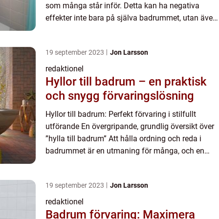
som många står inför. Detta kan ha negativa
effekter inte bara på själva badrummet, utan även
på hälsan hos de som använder det. Denna artikel
kommer ge en ...
19 september 2023
Jon Larsson
redaktionel
Hyllor till badrum – en praktisk
och snygg förvaringslösning
Hyllor till badrum: Perfekt förvaring i stilfullt
utförande En övergripande, grundlig översikt över
”hylla till badrum” Att hålla ordning och reda i
badrummet är en utmaning för många, och en
hylla till badrum kan vara lösningen. Denna pr...
19 september 2023
Jon Larsson
redaktionel
Badrum förvaring: Maximera