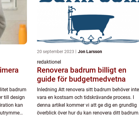
20 september 2023
Jon Larsson
redaktionel
ximera
Renovera badrum billigt en
guide för budgetmedvetna
 litet badrum
Inledning Att renovera sitt badrum behöver inte
 till design
vara en kostsam och tidskrävande process. I
iration kan
denna artikel kommer vi att ge dig en grundlig
t utrymme
överblick över hur du kan renovera ditt badrum
na artik...
på ett ekonomiskt sätt, utan att kompromissa
med stil och funkti...