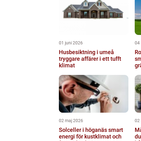
01 juni 2026
04
Husbesiktning i umeå
Ro
tryggare affärer i ett tufft
sm
klimat
gr
02 maj 2026
02 
Solceller i höganäs smart
Mål
energi för kustklimat och
du