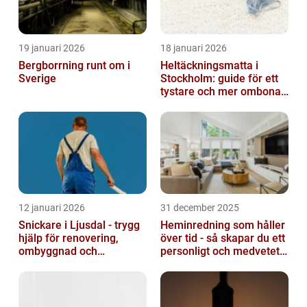
19 januari 2026
18 januari 2026
Bergborrning runt om i
Heltäckningsmatta i
Sverige
Stockholm: guide för ett
tystare och mer ombonat
hem
12 januari 2026
31 december 2025
Snickare i Ljusdal - trygg
Heminredning som håller
hjälp för renovering,
över tid - så skapar du ett
ombyggnad och
personligt och medvetet
nybyggnation
hem