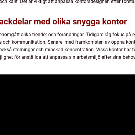
lt och kallt. Det är viktigt att anpassa kontorsdesignen efter före
nackdelar med olika snygga kontor
enomgått olika trender och förändringar. Tidigare låg fokus på e
ete och kommunikation. Senare, med framkomsten av öppna kont
ckså störningar och minskad koncentration. Vissa kontor har f
lighet för anställda att anpassa sin arbetsmiljö efter sina behov