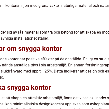
n i kontorsmiljön med gröna växter, naturliga material och naturli
der sig av råa material som trä och betong för att skapa en mod
ynliga installationsdetaljer.
gar om snygga kontor
ade kontor har positiva effekter på de anställda. Enligt en stud
när de anställda trivs i sin arbetsmiljö. En annan forskningsrapp
jukfrånvaro med upp till 25%. Detta indikerar att design och estet
jö.
ika snygga kontor
t att skapa en attraktiv arbetsmiljö, finns det vissa skillnader
mpel kan minimalistiska designkoncept upplevas som avkopplan