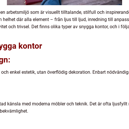
en arbetsmiljö som är visuellt tilltalande, stilfull och inspirera
elhet där alla element – från ljus till ljud, inredning till anpa
et och trivsel. Det finns olika typer av snygga kontor, och i föl
nygga kontor
gn:
n och enkel estetik, utan överflödig dekoration. Enbart nödvändi
utad känsla med moderna möbler och teknik. Det är ofta ljusfyl
 bekvämlighet.