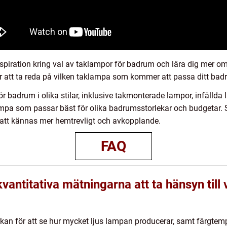
nspiration kring val av taklampor för badrum och lära dig mer om
ör att ta reda på vilken taklampa som kommer att passa ditt bad
för badrum i olika stilar, inklusive takmonterade lampor, infäll
ampa som passar bäst för olika badrumsstorlekar och budgetar. 
att kännas mer hemtrevligt och avkopplande.
FAQ
kvantitativa mätningarna att ta hänsyn till
tyrkan för att se hur mycket ljus lampan producerar, samt färgtemp