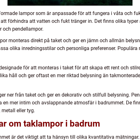
formade lampor som är anpassade för att fungera i våta och fuk
r att förhindra att vatten och fukt tränger in. Det finns olika typ
r och pendellampor.
r monteras direkt på taket och ger en jämn och allmän belysni
 passa olika inredningsstilar och personliga preferenser. Populära 
esignade för att monteras i taket för att skapa ett rent och sti
t olika håll och ger oftast en mer riktad belysning än takmontera
 ner från taket och ger en dekorativ och stilfull belysning. P
pa en mer intim och avslappnande atmosfär i badrummet. De finns
metall eller tyg.
gar om taklampor i badrum
mmet är det viktigt att ta hänsyn till olika kvantitativa mätning