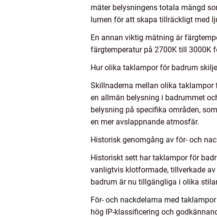
mäter belysningens totala mängd som
lumen för att skapa tillräckligt med lj
En annan viktig mätning är färgtemp
färgtemperatur på 2700K till 3000K fö
Hur olika taklampor för badrum skilje
Skillnaderna mellan olika taklampor 
en allmän belysning i badrummet och 
belysning på specifika områden, som
en mer avslappnande atmosfär.
Historisk genomgång av för- och nac
Historiskt sett har taklampor för ba
vanligtvis klotformade, tillverkade a
badrum är nu tillgängliga i olika stil
För- och nackdelarna med taklampor f
hög IP-klassificering och godkännand