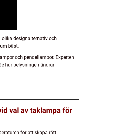
 olika designalternativ och
rum bäst.
da lampor och pendellampor. Experten
Se hur belysningen ändrar
 vid val av taklampa för
eraturen för att skapa rätt