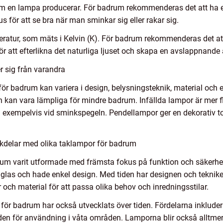
 en lampa producerar. För badrum rekommenderas det att ha en
us för att se bra när man sminkar sig eller rakar sig.
eratur, som mäts i Kelvin (K). För badrum rekommenderas det at
r att efterlikna det naturliga ljuset och skapa en avslappnande
r sig från varandra
för badrum kan variera i design, belysningsteknik, material och 
kan vara lämpliga för mindre badrum. Infällda lampor är mer f
 exempelvis vid sminkspegeln. Pendellampor ger en dekorativ t
kdelar med olika taklampor för badrum
drum varit utformade med främsta fokus på funktion och säkerhe
v glas och hade enkel design. Med tiden har designen och teknik
ar och material för att passa olika behov och inredningsstilar.
ör badrum har också utvecklats över tiden. Fördelarna inkluder
en för användning i våta områden. Lamporna blir också alltmer 