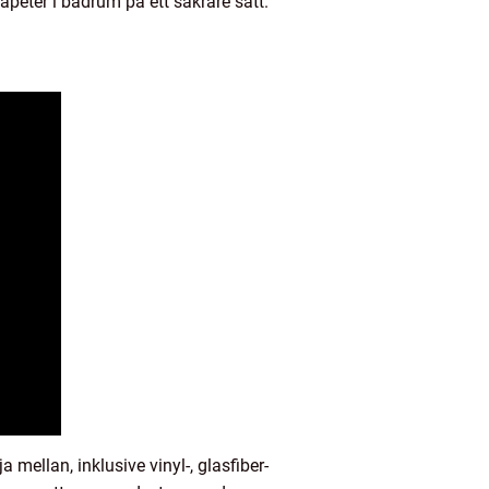
apeter i badrum på ett säkrare sätt.
 mellan, inklusive vinyl-, glasfiber-