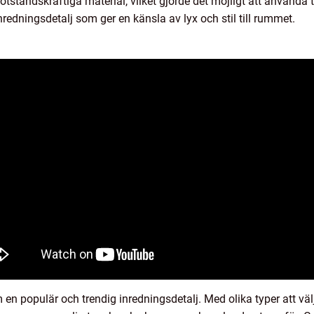
tståndskraftiga material, vilket gjorde det möjligt att använda t
nredningsdetalj som ger en känsla av lyx och stil till rummet.
n populär och trendig inredningsdetalj. Med olika typer att välja