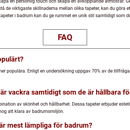
skapa en personlig touch och skapa en avkopplande atmosfär. 
å de viktigaste skillnaderna mellan olika tapeter, kan du göra et
apeter i badrum kan du ge rummet en unik stil samtidigt som du
FAQ
opulärt?
ltmer populära. Enligt en undersökning uppgav 70% av de tillfråga
 är vackra samtidigt som de är hållbara f
bination av skönhet och hållbarhet. Dessa tapeter erbjuder esteti
 nog att klara av badrumsmiljön.
r är mest lämpliga för badrum?