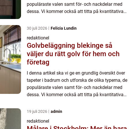
populäraste valen samt för- och nackdelar med
dessa. Vi kommer också att titta på kvantitativa
mätningar av tapeter i badrum och diskutera de
vikti...
30 juli 2026
Felicia Lundin
redaktionel
Golvbeläggning blekinge så
väljer du rätt golv för hem och
företag
I denna artikel ska vi ge en grundlig översikt över
tapeter i badrum och utforska de olika typerna, de
populäraste valen samt för- och nackdelar med
dessa. Vi kommer också att titta på kvantitativa
mätningar av tapeter i badrum och diskutera de
vikti...
19 juli 2026
admin
redaktionel
Målare i Stockholm: Mer än bara