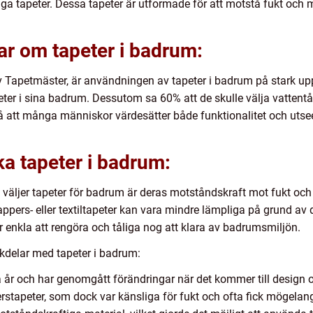
iga tapeter. Dessa tapeter är utformade för att motstå fukt och m
ar om tapeter i badrum:
 Tapetmäster, är användningen av tapeter i badrum på stark u
eter i sina badrum. Dessutom sa 60% att de skulle välja vattentål
r på att många människor värdesätter både funktionalitet och utsee
ka tapeter i badrum:
 väljer tapeter för badrum är deras motståndskraft mot fukt och
ers- eller textiltapeter kan vara mindre lämpliga på grund av de
a är enkla att rengöra och tåliga nog att klara av badrumsmiljön.
kdelar med tapeter i badrum:
 år och har genomgått förändringar när det kommer till design 
stapeter, som dock var känsliga för fukt och ofta fick mögelan