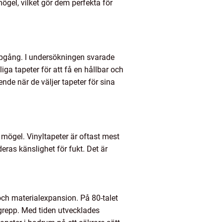
ögel, vilket gör dem perfekta för
ppgång. I undersökningen svarade
iga tapeter för att få en hållbar och
nde när de väljer tapeter för sina
 mögel. Vinyltapeter är oftast mest
ras känslighet för fukt. Det är
och materialexpansion. På 80-talet
grepp. Med tiden utvecklades