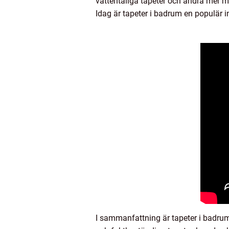
vattentåliga tapeter och andra mer mo
Idag är tapeter i badrum en populär i
I sammanfattning är tapeter i badrum e