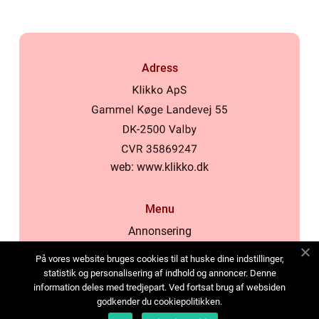
Adress
web:
www.klikko.dk
Menu
Annonsering
Om oss
På vores website bruges cookies til at huske dine indstillinger,
Cookies
statistik og personalisering af indhold og annoncer. Denne
information deles med tredjepart. Ved fortsat brug af websiden
Kontakta oss
godkender du cookiepolitikken.
Sitemap