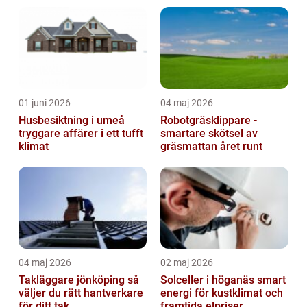
01 juni 2026
04 maj 2026
Husbesiktning i umeå
Robotgräsklippare -
tryggare affärer i ett tufft
smartare skötsel av
klimat
gräsmattan året runt
04 maj 2026
02 maj 2026
Takläggare jönköping så
Solceller i höganäs smart
väljer du rätt hantverkare
energi för kustklimat och
för ditt tak
framtida elpriser