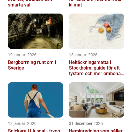
smarta val
klimat
19 januari 2026
18 januari 2026
Bergborrning runt om i
Heltäckningsmatta i
Sverige
Stockholm: guide för ett
tystare och mer ombonat
hem
12 januari 2026
31 december 2025
Snickare i Ljusdal - trygg
Heminredning som håller