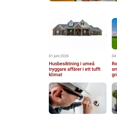
01 juni 2026
04
Husbesiktning i umeå
Ro
tryggare affärer i ett tufft
sm
klimat
gr