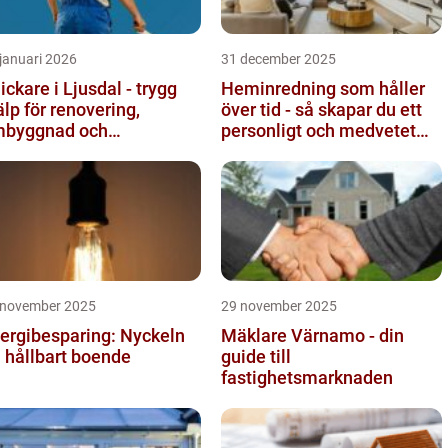
januari 2026
31 december 2025
ickare i Ljusdal - trygg
Heminredning som håller
älp för renovering,
över tid - så skapar du ett
byggnad och
personligt och medvetet
byggnation
hem
 november 2025
29 november 2025
ergibesparing: Nyckeln
Mäklare Värnamo - din
ll hållbart boende
guide till
fastighetsmarknaden