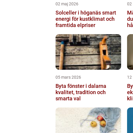
02 maj 2026
02 
Solceller i höganäs smart
Mål
energi för kustklimat och
du
framtida elpriser
hå
05 mars 2026
12 
Byta fönster i dalarna
Byta 
kvalitet, tradition och
ek
smarta val
kl