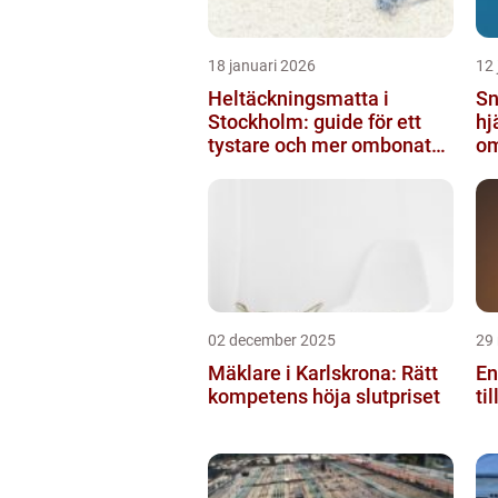
18 januari 2026
12 
Heltäckningsmatta i
Sn
Stockholm: guide för ett
hj
tystare och mer ombonat
om
hem
ny
02 december 2025
29
Mäklare i Karlskrona: Rätt
En
kompetens höja slutpriset
ti