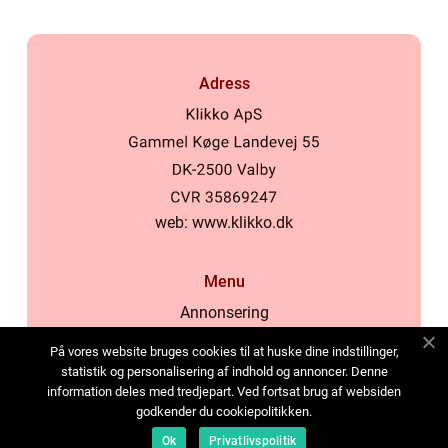
Adress
web:
www.klikko.dk
Menu
Annonsering
Om oss
På vores website bruges cookies til at huske dine indstillinger,
Cookies
statistik og personalisering af indhold og annoncer. Denne
information deles med tredjepart. Ved fortsat brug af websiden
Kontakta oss
godkender du cookiepolitikken.
Sitemap
Ok
Privatlivspolitik