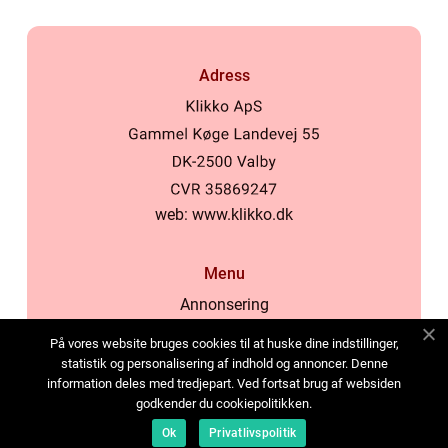
Adress
web:
www.klikko.dk
Menu
Annonsering
Om oss
På vores website bruges cookies til at huske dine indstillinger,
Cookies
statistik og personalisering af indhold og annoncer. Denne
information deles med tredjepart. Ved fortsat brug af websiden
Kontakta oss
godkender du cookiepolitikken.
Sitemap
Ok
Privatlivspolitik