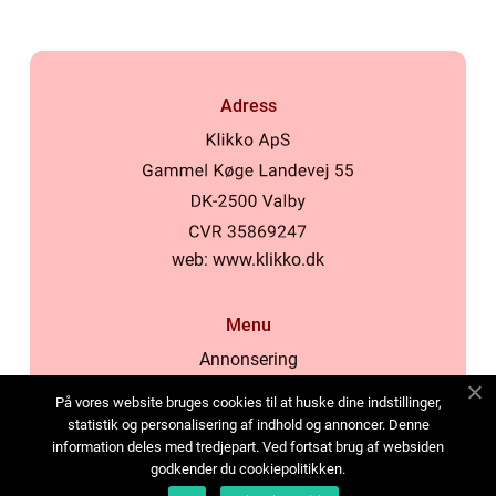
Adress
web:
www.klikko.dk
Menu
Annonsering
Om oss
På vores website bruges cookies til at huske dine indstillinger,
Cookies
statistik og personalisering af indhold og annoncer. Denne
information deles med tredjepart. Ved fortsat brug af websiden
Kontakta oss
godkender du cookiepolitikken.
Sitemap