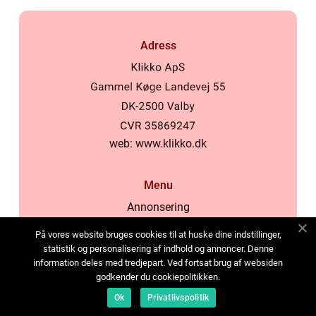
Adress
web:
www.klikko.dk
Menu
Annonsering
Om oss
På vores website bruges cookies til at huske dine indstillinger,
Cookies
statistik og personalisering af indhold og annoncer. Denne
information deles med tredjepart. Ved fortsat brug af websiden
Kontakta oss
godkender du cookiepolitikken.
Sitemap
Ok
Privatlivspolitik