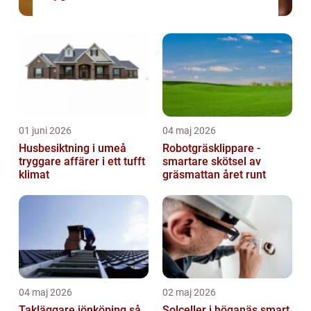
01 juni 2026
04 maj 2026
Husbesiktning i umeå
Robotgräsklippare -
tryggare affärer i ett tufft
smartare skötsel av
klimat
gräsmattan året runt
04 maj 2026
02 maj 2026
Takläggare jönköping så
Solceller i höganäs smart