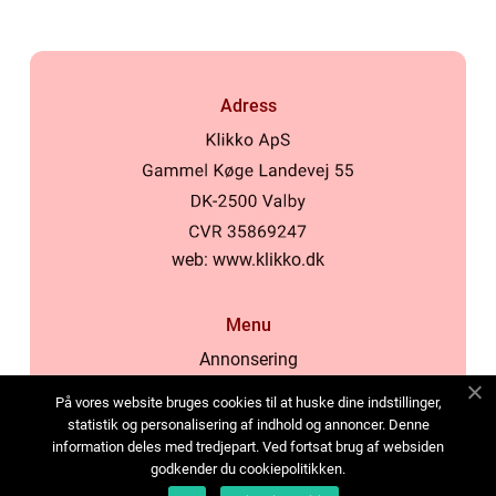
Adress
web:
www.klikko.dk
Menu
Annonsering
Om oss
På vores website bruges cookies til at huske dine indstillinger,
Cookies
statistik og personalisering af indhold og annoncer. Denne
information deles med tredjepart. Ved fortsat brug af websiden
Kontakta oss
godkender du cookiepolitikken.
Sitemap