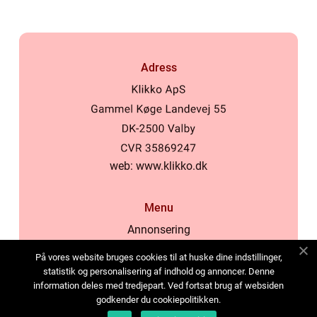
Adress
web:
www.klikko.dk
Menu
Annonsering
Om oss
På vores website bruges cookies til at huske dine indstillinger,
Cookies
statistik og personalisering af indhold og annoncer. Denne
information deles med tredjepart. Ved fortsat brug af websiden
Kontakta oss
godkender du cookiepolitikken.
Sitemap