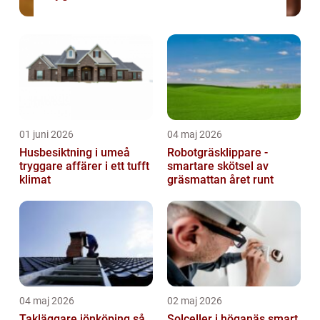
01 juni 2026
04 maj 2026
Husbesiktning i umeå
Robotgräsklippare -
tryggare affärer i ett tufft
smartare skötsel av
klimat
gräsmattan året runt
04 maj 2026
02 maj 2026
Takläggare jönköping så
Solceller i höganäs smart