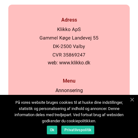
Adress
web:
www.klikko.dk
Menu
Annonsering
Om oss
På vores website bruges cookies til at huske dine indstillinger,
Cookies
statistik og personalisering af indhold og annoncer. Denne
information deles med tredjepart. Ved fortsat brug af websiden
Kontakta oss
godkender du cookiepolitikken.
Sitemap
Ok
Privatlivspolitik