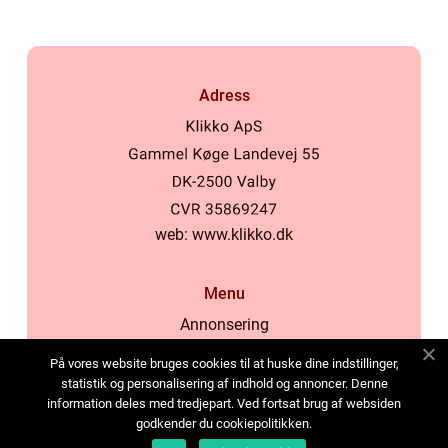
Adress
web:
www.klikko.dk
Menu
Annonsering
Om oss
På vores website bruges cookies til at huske dine indstillinger,
Cookies
statistik og personalisering af indhold og annoncer. Denne
information deles med tredjepart. Ved fortsat brug af websiden
Kontakta oss
godkender du cookiepolitikken.
Sitemap