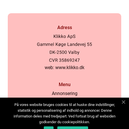
Adress
web:
www.klikko.dk
Menu
Annonsering
Om oss
På vores website bruges cookies til at huske dine indstillinger,
Cookies
statistik og personalisering af indhold og annoncer. Denne
information deles med tredjepart. Ved fortsat brug af websiden
Kontakta oss
godkender du cookiepolitikken.
Sitemap