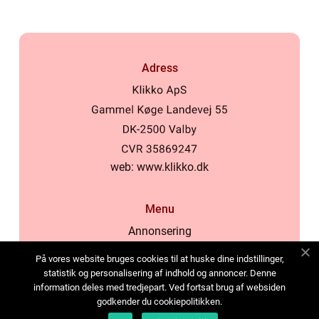
Adress
web:
www.klikko.dk
Menu
Annonsering
Om oss
På vores website bruges cookies til at huske dine indstillinger,
Cookies
statistik og personalisering af indhold og annoncer. Denne
information deles med tredjepart. Ved fortsat brug af websiden
Kontakta oss
godkender du cookiepolitikken.
Sitemap