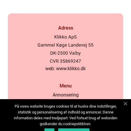
Adress
web:
www.klikko.dk
Menu
Annonsering
Om oss
På vores website bruges cookies til at huske dine indstillinger,
Cookies
statistik og personalisering af indhold og annoncer. Denne
information deles med tredjepart. Ved fortsat brug af websiden
Kontakta oss
godkender du cookiepolitikken.
Sitemap