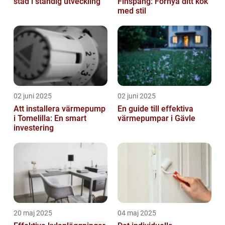
stad i ständig utveckling
Finspång: Förnya ditt kök
med stil
02 juni 2025
02 juni 2025
Att installera värmepump
En guide till effektiva
i Tomelilla: En smart
värmepumpar i Gävle
investering
20 maj 2025
04 maj 2025