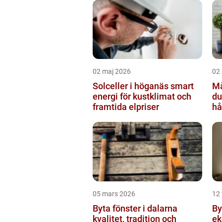
02 maj 2026
02 
Solceller i höganäs smart
Mål
energi för kustklimat och
du
framtida elpriser
hå
05 mars 2026
12 
Byta fönster i dalarna
Byta 
kvalitet, tradition och
ek