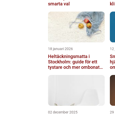
smarta val
kl
18 januari 2026
12 
Heltäckningsmatta i
Sn
Stockholm: guide för ett
hj
tystare och mer ombonat
om
hem
ny
02 december 2025
29