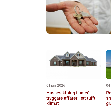
01 juni 2026
04
Husbesiktning i umeå
Ro
tryggare affärer i ett tufft
sm
klimat
gr