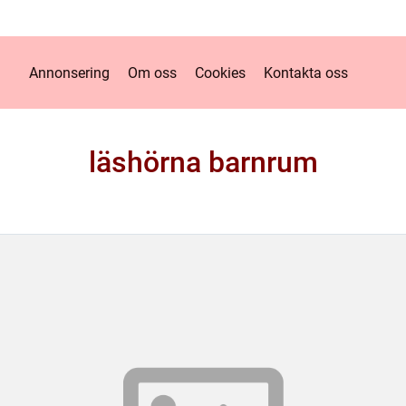
Annonsering
Om oss
Cookies
Kontakta oss
läshörna barnrum