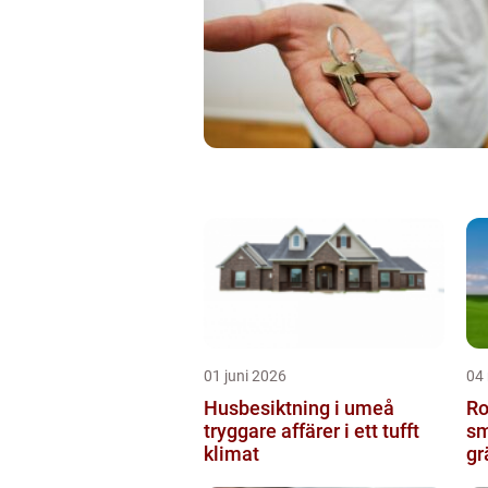
01 juni 2026
04
Husbesiktning i umeå
Ro
tryggare affärer i ett tufft
sm
klimat
gr