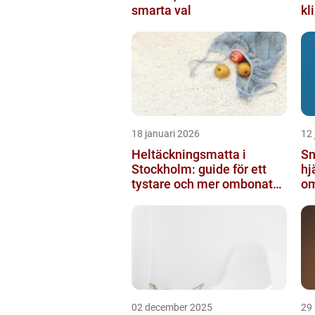
smarta val
kl
18 januari 2026
12 
Heltäckningsmatta i
Sn
Stockholm: guide för ett
hj
tystare och mer ombonat
om
hem
ny
02 december 2025
29