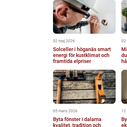
02 maj 2026
02 
Solceller i höganäs smart
Mål
energi för kustklimat och
du
framtida elpriser
hå
05 mars 2026
12 
Byta fönster i dalarna
Byta 
kvalitet, tradition och
ek