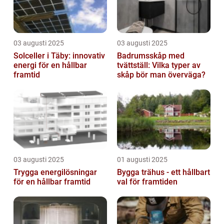
03 augusti 2025
03 augusti 2025
Solceller i Täby: innovativ
Badrumsskåp med
energi för en hållbar
tvättställ: Vilka typer av
framtid
skåp bör man överväga?
03 augusti 2025
01 augusti 2025
Trygga energilösningar
Bygga trähus - ett hållbart
för en hållbar framtid
val för framtiden