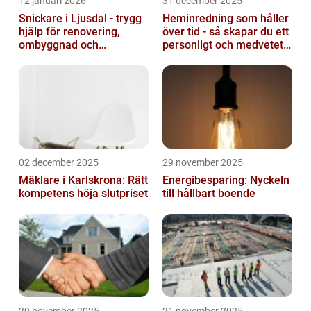
12 januari 2026
31 december 2025
Snickare i Ljusdal - trygg
Heminredning som håller
hjälp för renovering,
över tid - så skapar du ett
ombyggnad och
personligt och medvetet
nybyggnation
hem
02 december 2025
29 november 2025
Mäklare i Karlskrona: Rätt
Energibesparing: Nyckeln
kompetens höja slutpriset
till hållbart boende