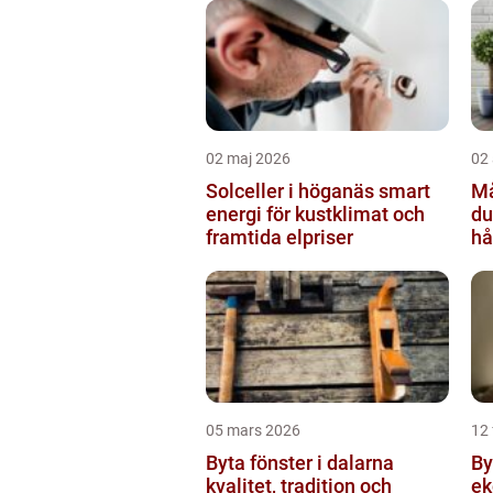
02 maj 2026
02 
Solceller i höganäs smart
Mål
energi för kustklimat och
du
framtida elpriser
hå
05 mars 2026
12 
Byta fönster i dalarna
Byta 
kvalitet, tradition och
ek