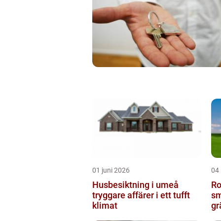
01 juni 2026
04
Husbesiktning i umeå
Ro
tryggare affärer i ett tufft
sm
klimat
gr