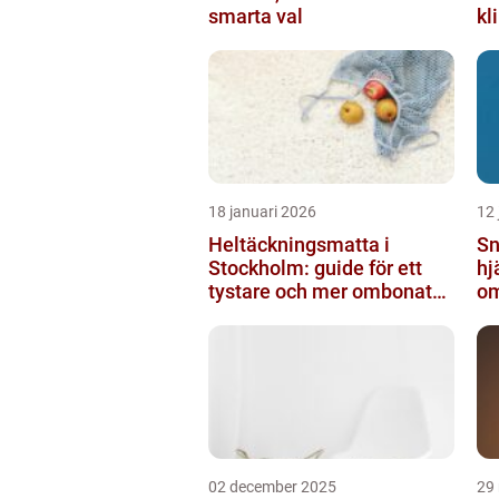
smarta val
kl
18 januari 2026
12 
Heltäckningsmatta i
Sn
Stockholm: guide för ett
hj
tystare och mer ombonat
om
hem
ny
02 december 2025
29