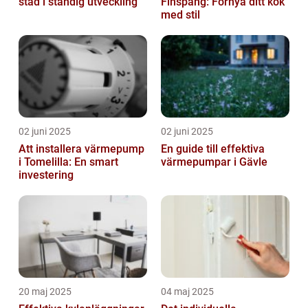
stad i ständig utveckling
Finspång: Förnya ditt kök
med stil
02 juni 2025
02 juni 2025
Att installera värmepump
En guide till effektiva
i Tomelilla: En smart
värmepumpar i Gävle
investering
20 maj 2025
04 maj 2025