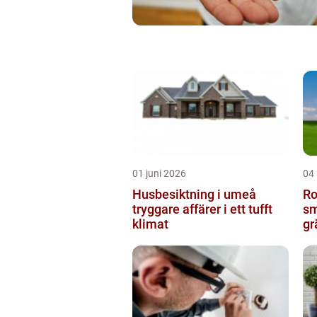
01 juni 2026
04
Husbesiktning i umeå
Ro
tryggare affärer i ett tufft
sm
klimat
gr