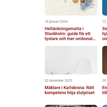
18 januari 2026
12 
Heltäckningsmatta i
Sn
Stockholm: guide för ett
hj
tystare och mer ombonat
om
hem
ny
02 december 2025
29
Mäklare i Karlskrona: Rätt
En
kompetens höja slutpriset
ti