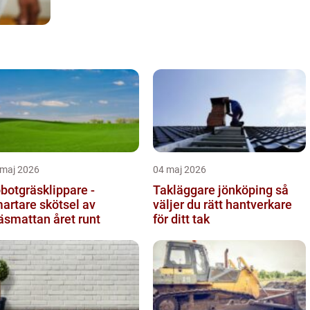
 maj 2026
04 maj 2026
botgräsklippare -
Takläggare jönköping så
artare skötsel av
väljer du rätt hantverkare
äsmattan året runt
för ditt tak