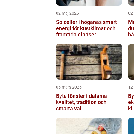
02 maj 2026
02 
Solceller i höganäs smart
Mål
energi för kustklimat och
du
framtida elpriser
hå
05 mars 2026
12 
Byta fönster i dalarna
Byta 
kvalitet, tradition och
ek
smarta val
kl