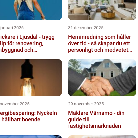
januari 2026
31 december 2025
ickare i Ljusdal - trygg
Heminredning som håller
älp för renovering,
över tid - så skapar du ett
byggnad och
personligt och medvetet
byggnation
hem
 november 2025
29 november 2025
ergibesparing: Nyckeln
Mäklare Värnamo - din
ll hållbart boende
guide till
fastighetsmarknaden