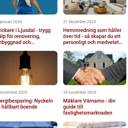
januari 2026
31 december 2025
ickare i Ljusdal - trygg
Heminredning som håller
älp för renovering,
över tid - så skapar du ett
byggnad och
personligt och medvetet
byggnation
hem
 november 2025
29 november 2025
ergibesparing: Nyckeln
Mäklare Värnamo - din
ll hållbart boende
guide till
fastighetsmarknaden