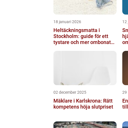
18 januari 2026
12 
Heltäckningsmatta i
Sn
Stockholm: guide för ett
hj
tystare och mer ombonat
om
hem
ny
02 december 2025
29
Mäklare i Karlskrona: Rätt
En
kompetens höja slutpriset
ti