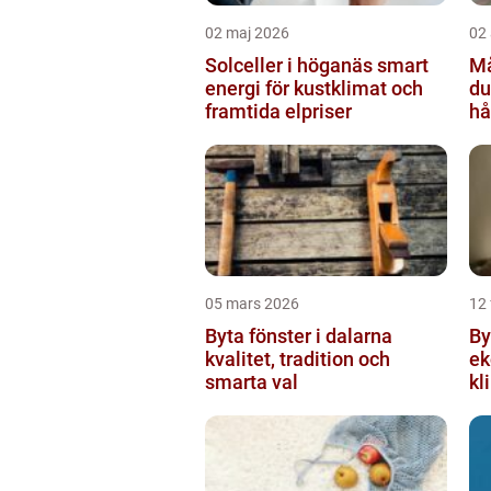
02 maj 2026
02 
Solceller i höganäs smart
Mål
energi för kustklimat och
du
framtida elpriser
hå
05 mars 2026
12 
Byta fönster i dalarna
Byta 
kvalitet, tradition och
ek
smarta val
kl