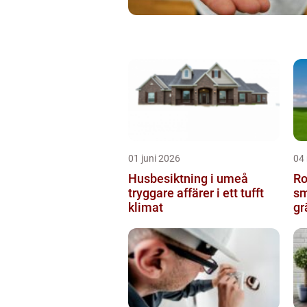
01 juni 2026
04
Husbesiktning i umeå
Ro
tryggare affärer i ett tufft
sm
klimat
gr